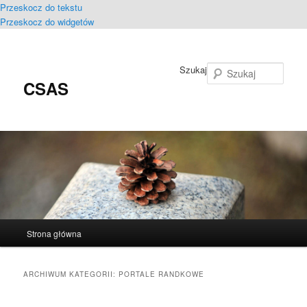
Przeskocz do tekstu
Przeskocz do widgetów
Szukaj
CSAS
Główne
Strona główna
menu
ARCHIWUM KATEGORII:
PORTALE RANDKOWE