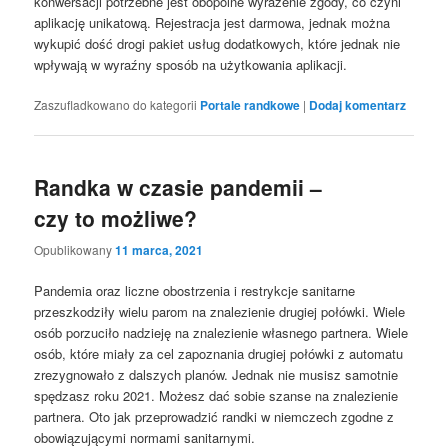
konwersacji potrzebne jest obopólne wyrażenie zgody, co czyni
aplikację unikatową. Rejestracja jest darmowa, jednak można
wykupić dość drogi pakiet usług dodatkowych, które jednak nie
wpływają w wyraźny sposób na użytkowania aplikacji.
Zaszufladkowano do kategorii
Portale randkowe
|
Dodaj komentarz
Randka w czasie pandemii –
czy to możliwe?
Opublikowany
11 marca, 2021
Pandemia oraz liczne obostrzenia i restrykcje sanitarne
przeszkodziły wielu parom na znalezienie drugiej połówki. Wiele
osób porzuciło nadzieję na znalezienie własnego partnera. Wiele
osób, które miały za cel zapoznania drugiej połówki z automatu
zrezygnowało z dalszych planów. Jednak nie musisz samotnie
spędzasz roku 2021. Możesz dać sobie szanse na znalezienie
partnera. Oto jak przeprowadzić randki w niemczech zgodne z
obowiązującymi normami sanitarnymi.