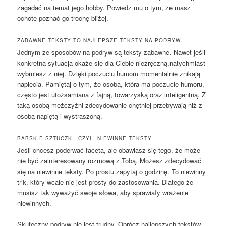
zagadać na temat jego hobby. Powiedz mu o tym, że masz
ochotę poznać go trochę bliżej.
ZABAWNE TEKSTY TO NAJLEPSZE TEKSTY NA PODRYW
Jednym ze sposobów na podryw są teksty zabawne. Nawet jeśli
konkretna sytuacja okaże się dla Ciebie niezręczną,natychmiast
wybrniesz z niej. Dzięki poczuciu humoru momentalnie znikają
napięcia. Pamiętaj o tym, że osoba, która ma poczucie humoru,
często jest utożsamiana z fajną, towarzyską oraz inteligentną. Z
taką osobą mężczyźni zdecydowanie chętniej przebywają niż z
osobą napiętą i wystraszoną.
BABSKIE SZTUCZKI, CZYLI NIEWINNE TEKSTY
Jeśli chcesz poderwać faceta, ale obawiasz się tego, że może
nie być zainteresowany rozmową z Tobą. Możesz zdecydować
się na niewinne teksty. Po prostu zapytaj o godzinę. To niewinny
trik, który wcale nie jest prosty do zastosowania. Dlatego że
musisz tak wyważyć swoje słowa, aby sprawiały wrażenie
niewinnych.
Skuteczny podryw nie jest trudny. Oprócz najlepszych tekstów