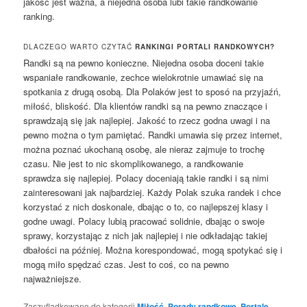
jakość jest ważna, a niejedna osoba lubi takie randkowanie
ranking.
DLACZEGO WARTO CZYTAĆ
RANKINGI PORTALI RANDKOWYCH?
Randki są na pewno konieczne. Niejedna osoba doceni takie
wspaniałe randkowanie, zechce wielokrotnie umawiać się na
spotkania z drugą osobą. Dla Polaków jest to sposó na przyjaźń,
miłość, bliskość. Dla klientów randki są na pewno znaczące i
sprawdzają się jak najlepiej. Jakość to rzecz godna uwagi i na
pewno można o tym pamiętać. Randki umawia się przez internet,
można poznać ukochaną osobę, ale nieraz zajmuje to trochę
czasu. Nie jest to nic skomplikowanego, a randkowanie
sprawdza się najlepiej. Polacy doceniają takie randki i są nimi
zainteresowani jak najbardziej. Każdy Polak szuka randek i chce
korzystać z nich doskonale, dbając o to, co najlepszej klasy i
godne uwagi. Polacy lubią pracować solidnie, dbając o swoje
sprawy, korzystając z nich jak najlepiej i nie odkładając takiej
dbałości na później. Można korespondować, mogą spotykać się i
mogą miło spędzać czas. Jest to coś, co na pewno
najważniejsze.
Zaszufladkowano do kategorii
Miłość
,
Porady randkowe
,
Portale