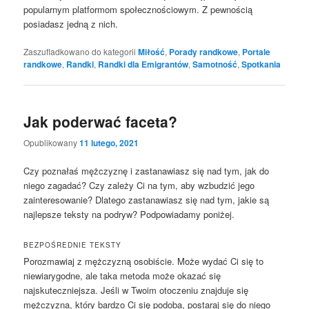
popularnym platformom społecznościowym. Z pewnością
posiadasz jedną z nich.
Zaszufladkowano do kategorii
Miłość
,
Porady randkowe
,
Portale
randkowe
,
Randki
,
Randki dla Emigrantów
,
Samotność
,
Spotkania
Jak poderwać faceta?
Opublikowany
11 lutego, 2021
Czy poznałaś mężczyznę i zastanawiasz się nad tym, jak do
niego zagadać? Czy zależy Ci na tym, aby wzbudzić jego
zainteresowanie? Dlatego zastanawiasz się nad tym, jakie są
najlepsze teksty na podryw? Podpowiadamy poniżej.
BEZPOŚREDNIE TEKSTY
Porozmawiaj z mężczyzną osobiście. Może wydać Ci się to
niewiarygodne, ale taka metoda może okazać się
najskuteczniejsza. Jeśli w Twoim otoczeniu znajduje się
mężczyzna, który bardzo Ci się podoba, postaraj się do niego