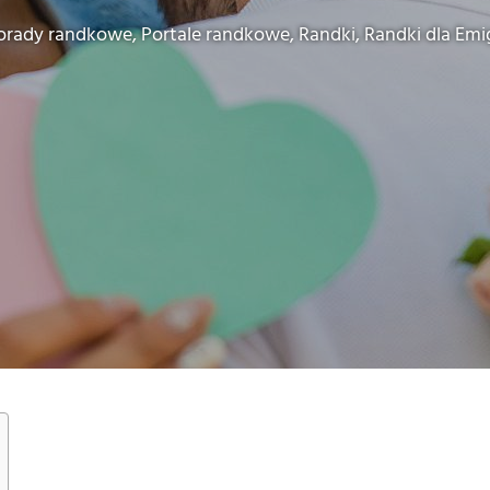
orady randkowe
,
Portale randkowe
,
Randki
,
Randki dla Em