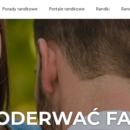
Porady randkowe
Portale randkowe
Randki
Ran
PODERWAĆ FA