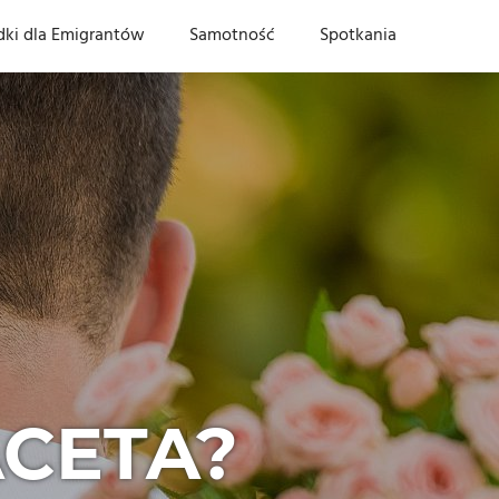
dki dla Emigrantów
Samotność
Spotkania
CETA?