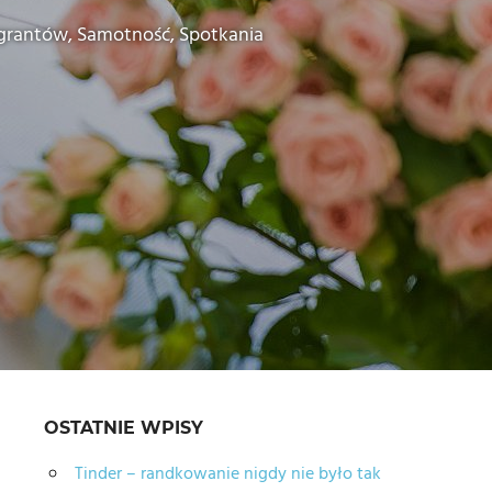
igrantów
,
Samotność
,
Spotkania
OSTATNIE WPISY
Tinder – randkowanie nigdy nie było tak