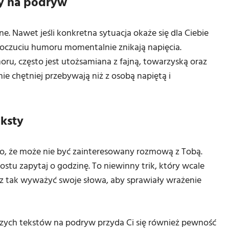
ty na podryw
 Nawet jeśli konkretna sytuacja okaże się dla Ciebie
 poczuciu humoru momentalnie znikają napięcia.
ru, często jest utożsamiana z fajną, towarzyską oraz
e chętniej przebywają niż z osobą napiętą i
eksty
ego, że może nie być zainteresowany rozmową z Tobą.
stu zapytaj o godzinę. To niewinny trik, który wcale
isz tak wyważyć swoje słowa, aby sprawiały wrażenie
szych tekstów na podryw przyda Ci się również pewność