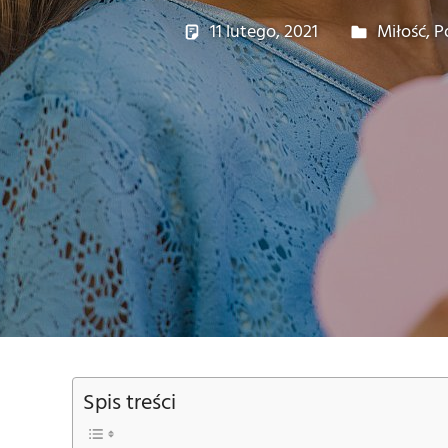
11 lutego, 2021
admin
Miłość
,
P
Spis treści