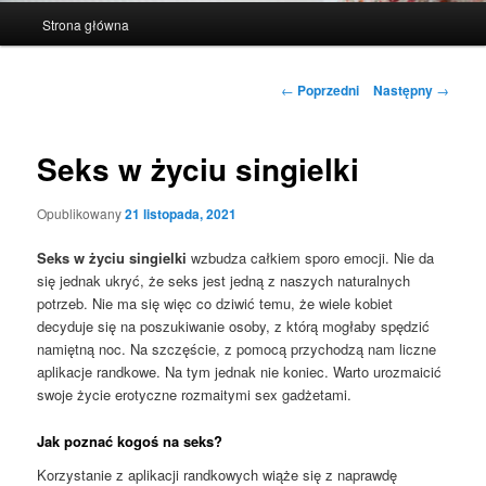
Główne
Strona główna
menu
Nawigacja
←
Poprzedni
Następny
→
wpisu
Seks w życiu singielki
Opublikowany
21 listopada, 2021
Seks w życiu singielki
wzbudza całkiem sporo emocji. Nie da
się jednak ukryć, że seks jest jedną z naszych naturalnych
potrzeb. Nie ma się więc co dziwić temu, że wiele kobiet
decyduje się na poszukiwanie osoby, z którą mogłaby spędzić
namiętną noc. Na szczęście, z pomocą przychodzą nam liczne
aplikacje randkowe. Na tym jednak nie koniec. Warto urozmaicić
swoje życie erotyczne rozmaitymi sex gadżetami.
Jak poznać kogoś na seks?
Korzystanie z aplikacji randkowych wiąże się z naprawdę